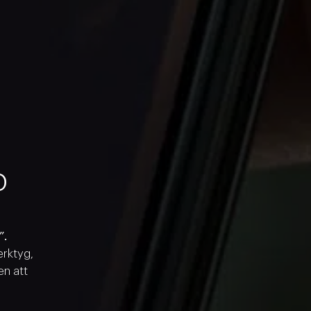
p
”.
erktyg,
en att