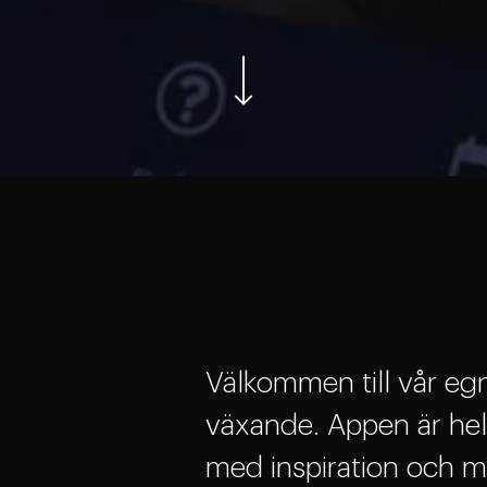
Välkommen till vår eg
växande. Appen är hel
med inspiration och möj