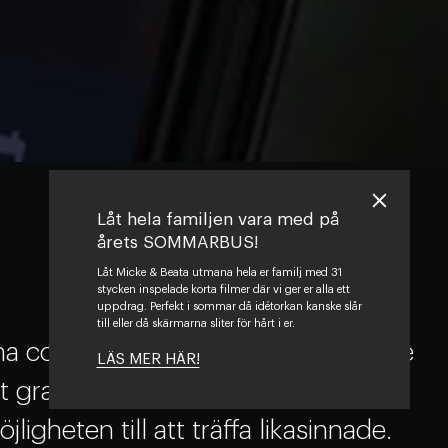
Låt hela familjen vara med på
årets SOMMARBUS!
Låt Micke & Beata utmana hela er familj med 31
stycken inspelade korta filmer där vi ger er alla ett
uppdrag. Perfekt i sommar då idétorkan kanske slår
till eller då skärmarna sliter för hårt i er.
na community och plattform för inre
LÄS MER HÄR!
t gratis och innehåller mängder
ligheten till att träffa likasinnade.