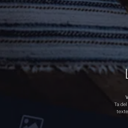
V
Ta del
texte