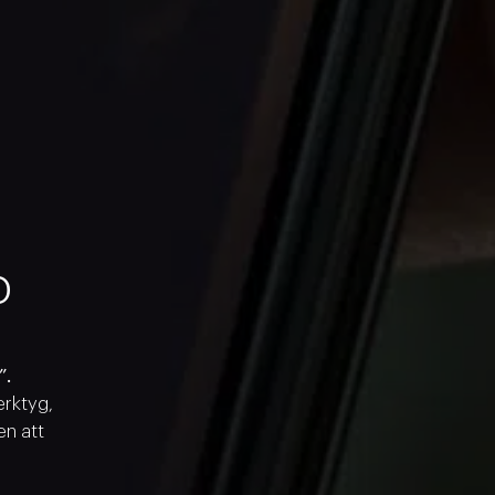
p
”.
erktyg,
en att