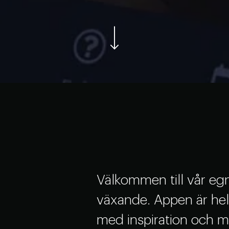
Välkommen till vår eg
växande. Appen är hel
med inspiration och möj