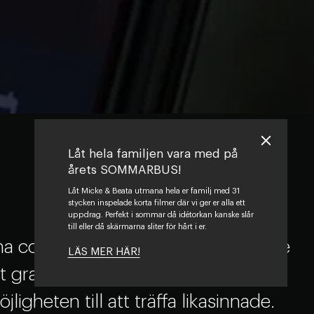
Låt hela familjen vara med på
årets SOMMARBUS!
Låt Micke & Beata utmana hela er familj med 31
stycken inspelade korta filmer där vi ger er alla ett
uppdrag. Perfekt i sommar då idétorkan kanske slår
till eller då skärmarna sliter för hårt i er.
na community och plattform för inre
LÄS MER HÄR!
t gratis och innehåller mängder
ligheten till att träffa likasinnade.