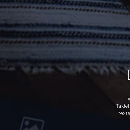
V
Ta del
texte