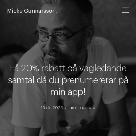
Micke Gunnarsson.
Få 20% rabatt på vägledande
samtal då du prenumererar på
min app!
19 okt 2023 / Inre Ledarskap