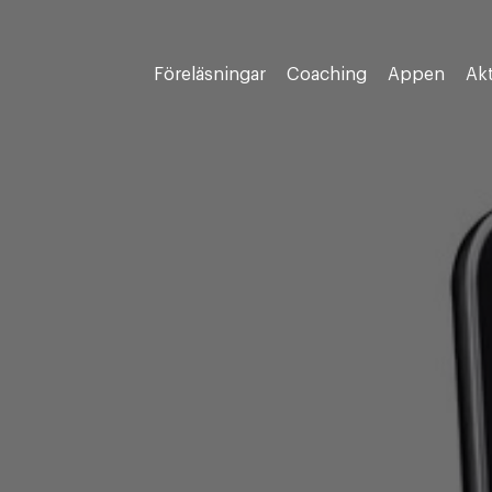
Föreläsningar
Coaching
Appen
Akt