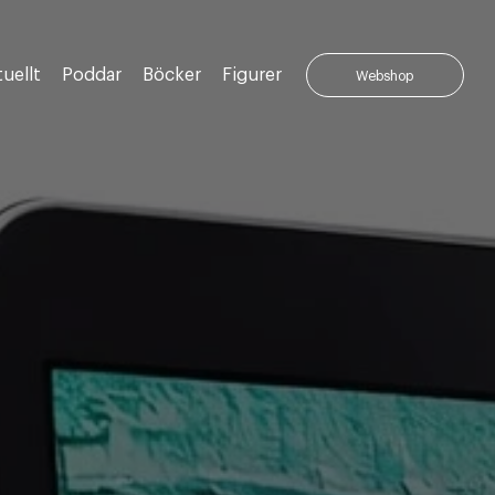
uellt
Poddar
Böcker
Figurer
Webshop