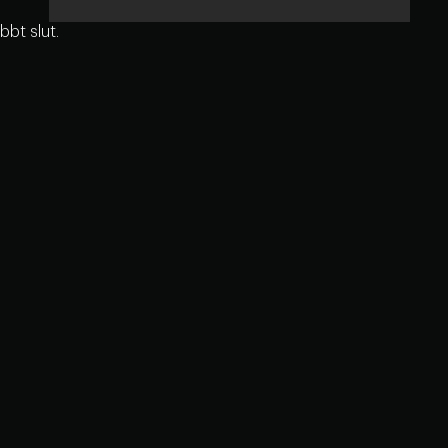
bbt slut.
 som är just nu.
llan.
: