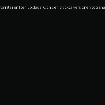
funnits i en liten upplaga. Och den tryckta versionen tog sna
r bok för mig.
 i.
 få stötta dig med i livet, i relationer, i föräldraskapet, i det
d där många av oss känner oro, förvirring eller vilsenhet.
är boken får komma till sin rätt först nu.
d att Frö förlag ville ge ut den.🙏🏼
både vuxna och unga. Och kanske ännu mer, till mötet oss eme
m.
väg till Norrköping. skulle föreläsa. Och plötsligt slog det mig
räffar mina barn för sista gången.