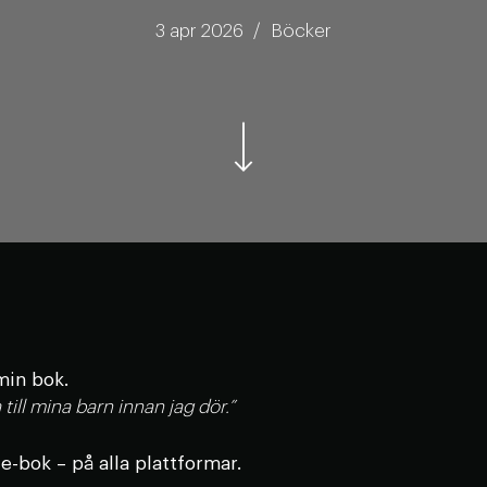
3 apr 2026 / Böcker
min bok.
a till mina barn innan jag dör.”
e-bok – på alla plattformar.