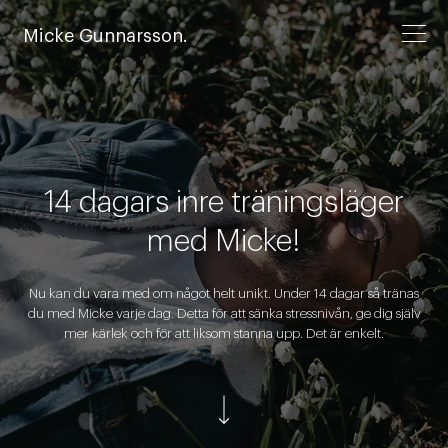
Micke Gunnarsson.
14 dagars inre träningsläger
med Micke!
Nu kan du vara med om något helt unikt. Under 14 dagar så tränas
du med Micke varje dag. Detta för att sänka stressnivån, ge dig själv
mer kärlek och för att liksom stanna upp. Det är enkelt.